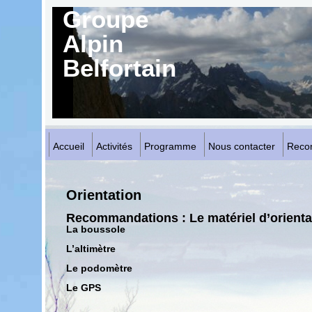
Groupe
Alpin
Belfortain
Accueil
Activités
Programme
Nous contacter
Reco
Orientation
Recommandations : Le matériel d’orienta
La boussole
L’altimètre
Le podomètre
Le GPS