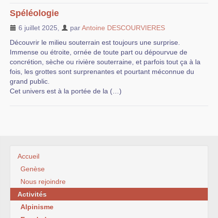
Recommandations
Spéléologie
Liens
6 juillet 2025
,
par
Antoine DESCOURVIERES
Documents
Découvrir le milieu souterrain est toujours une surprise.
Immense ou étroite, ornée de toute part ou dépourvue de
Nouvelles brèves
concrétion, sèche ou rivière souterraine, et parfois tout ça à la
fois, les grottes sont surprenantes et pourtant méconnue du
Sorties
grand public.
Cet univers est à la portée de la (…)
Accueil
Genèse
Nous rejoindre
Activités
Alpinisme