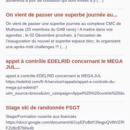
adhérents à jour de cotisation qui sont invités à y (…)
On vient de passer une superbe journée au...
On vient de passer une superbe journée au complexe CMC de
Mulhouse (25 membres du GAB ravis) ! A mettre dans vos
agendas ; le 02 Décembre prochain, à l’occasion de
l’inauguration du nouvel et superbe espace bloc, ils organisent
une après-midi challenges !!! (…)
appel à contrôle EDELRID concernant le MEGA
JUL...
appel à contrôle EDELRID concernant le MEGA JUL
https://edelrid.com/fr-fr/service/rappels/appel-a-controle-du-
mega-jul-edelrid?
utm_source=brevo&utm_campaign=Appel%20%20contrle%20d
Stage ski de randonnée FSGT
Stage/Formation ouverte aux licenciés
https://docs.google.com/document/d/1vyEPoBdY2fegjvQV8tVZR
FZz8cB7M/edit