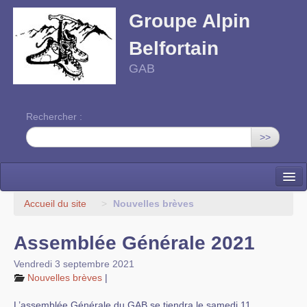
Groupe Alpin
Belfortain
GAB
Rechercher :
>>
Accueil
Accueil du site
>
Nouvelles brèves
Activités
Assemblée Générale 2021
Programme
Vendredi 3 septembre 2021
Nouvelles brèves
|
Contact
L’assemblée Générale du GAB se tiendra le samedi 11