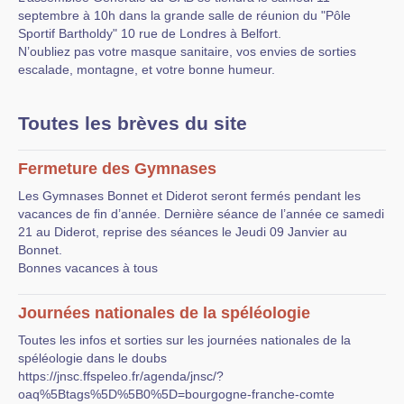
Recommandations
septembre à 10h dans la grande salle de réunion du "Pôle
Sportif Bartholdy" 10 rue de Londres à Belfort.
Liens
N’oubliez pas votre masque sanitaire, vos envies de sorties
escalade, montagne, et votre bonne humeur.
Documents
Nouvelles brèves
Toutes les brèves du site
Sorties
Fermeture des Gymnases
Les Gymnases Bonnet et Diderot seront fermés pendant les
vacances de fin d’année. Dernière séance de l’année ce samedi
21 au Diderot, reprise des séances le Jeudi 09 Janvier au
Bonnet.
Bonnes vacances à tous
Journées nationales de la spéléologie
Toutes les infos et sorties sur les journées nationales de la
spéléologie dans le doubs
https://jnsc.ffspeleo.fr/agenda/jnsc/?
oaq%5Btags%5D%5B0%5D=bourgogne-franche-comte