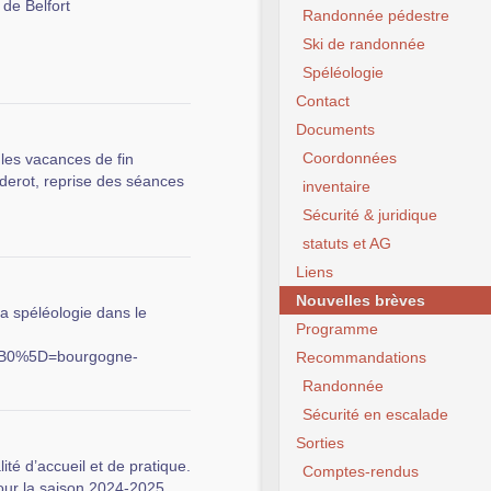
 de Belfort
Randonnée pédestre
Ski de randonnée
Spéléologie
Contact
Documents
Coordonnées
les vacances de fin
derot, reprise des séances
inventaire
Sécurité & juridique
statuts et AG
Liens
Nouvelles brèves
la spéléologie dans le
Programme
%5B0%5D=bourgogne-
Recommandations
Randonnée
Sécurité en escalade
Sorties
té d’accueil et de pratique.
Comptes-rendus
ur la saison 2024-2025.