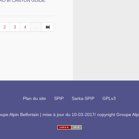
ASTRO et CANYON GUIDE.
2
3
4
...
Plan du site
SPIP
Sarka-SPIP
GPLv3
pe Alpin Belfortain | mise à jour du 10-03-2017/ copyright Groupe Alpi