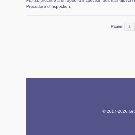
PETZL procède à un appel à inspection des harnais 
Procédure d’inspection.
1
Pages
© 2017-2026 Grou