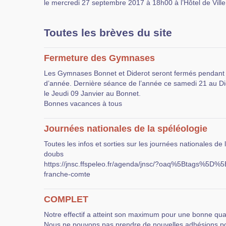
le mercredi 27 septembre 2017 à 18h00 à l’Hôtel de Ville
Toutes les brèves du site
Fermeture des Gymnases
Les Gymnases Bonnet et Diderot seront fermés pendant 
d’année. Dernière séance de l’année ce samedi 21 au Di
le Jeudi 09 Janvier au Bonnet.
Bonnes vacances à tous
Journées nationales de la spéléologie
Toutes les infos et sorties sur les journées nationales de 
doubs
https://jnsc.ffspeleo.fr/agenda/jnsc/?oaq%5Btags%5D
franche-comte
COMPLET
Notre effectif a atteint son maximum pour une bonne quali
Nous ne pouvons pas prendre de nouvelles adhésions po