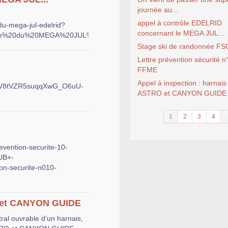
journée au...
appel à contrôle EDELRID
-du-mega-jul-edelrid?
concernant le MEGA JUL...
trle%20du%20MEGA%20JUL%20dEDLERID&utm_medium=email
Stage ski de randonnée F
Lettre prévention sécurité n
FFME
Appel à inspection : harnais
jvQV8tVZR5suqqXwG_O6uU-
ASTRO et CANYON GUIDE
1
2
3
4
.
evention-securite-10-
UB+-
n-securite-n010-
RO et CANYON GUIDE
tral ouvrable d’un harnais,