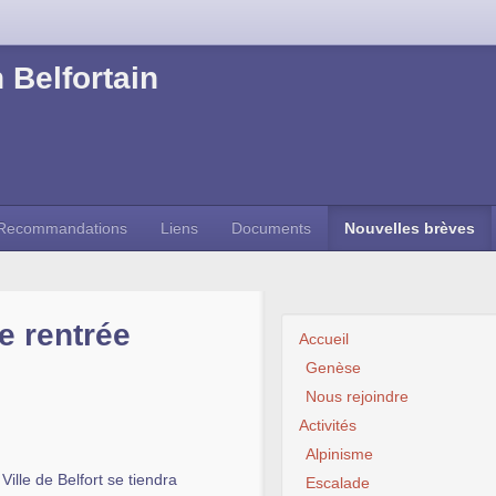
 Belfortain
Recommandations
Liens
Documents
Nouvelles brèves
de rentrée
Accueil
Genèse
Nous rejoindre
Activités
Alpinisme
Ville de Belfort se tiendra
Escalade