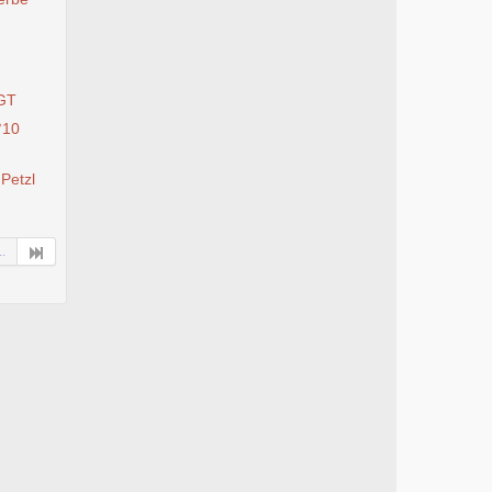
SGT
°10
 Petzl
..