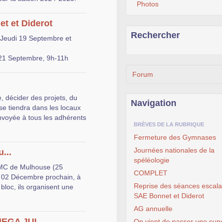
Photos
t et Diderot
Rechercher
Jeudi 19 Septembre et
21 Septembre, 9h-11h
Forum
e, décider des projets, du
Navigation
se tiendra dans les locaux
envoyée à tous les adhérents
BRÈVES DE LA RUBRIQUE
Fermeture des Gymnases
Journées nationales de la
...
spéléologie
CMC de Mulhouse (25
COMPLET
e 02 Décembre prochain, à
Reprise des séances escal
bloc, ils organisent une
SAE Bonnet et Diderot
AG annuelle
MEGA JUL...
On vient de passer une sup