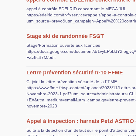
appel à contrôle EDELRID concernant le MEGA JUL
https://edelrid.com/fr-fr/service/rappels/appel-a-controle
utm_source=brevo&utm_campaign=Appel%20%20con
Stage ski de randonnée FSGT
Stage/Formation ouverte aux licenciés
https://docs.google.com/document/d/1vyEPoBdY2feg
FZz8cB7M/edit
Lettre prévention sécurité n°10 FFME
Ci-joint la lettre prévention sécurité de la FFME
https://www.ffme.fr/wp-content/uploads/2023/11/Lettre-pr
Novembre-2023-1.pdf?utm_source=Administrateurs+CL
+EA&utm_medium=email&utm_campaign=lettre-preventio
novembre-2023
Appel à inspection : harnais Petzl AST
Suite à la détection d’un défaut sur le point d’attache ven