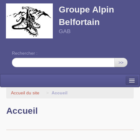
Groupe Alpin
Belfortain
GAB
Rechercher :
>>
Accueil
Accueil du site
>
Accueil
Activités
Accueil
Programme
Contact