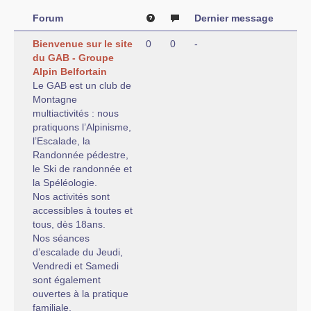
Recommandations
Forum
Dernier message
Liens
Bienvenue sur le site
0
0
-
Documents
du GAB - Groupe
Alpin Belfortain
Nouvelles brèves
Le GAB est un club de
Montagne
Sorties
multiactivités : nous
pratiquons l’Alpinisme,
l’Escalade, la
Randonnée pédestre,
le Ski de randonnée et
la Spéléologie.
Nos activités sont
accessibles à toutes et
tous, dès 18ans.
Nos séances
d’escalade du Jeudi,
Vendredi et Samedi
sont également
ouvertes à la pratique
familiale.