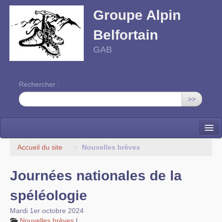
Groupe Alpin
Belfortain
GAB
Rechercher :
>>
Accueil
Accueil du site
>
Nouvelles brèves
Activités
Journées nationales de la
Programme
spéléologie
Contact
Mardi 1er octobre 2024
Nouvelles brèves
|