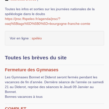
Recommandations
Toutes les infos et sorties sur les journées nationales de la
Liens
spéléologie dans le doubs
https://jnsc.ffspeleo.fr/agenda/jnsc/?
Documents
oaq%5Btags%5D%5B0%5D=bourgogne-franche-comte
Nouvelles brèves
Voir en ligne :
spéléo
Sorties
Toutes les brèves du site
Fermeture des Gymnases
Les Gymnases Bonnet et Diderot seront fermés pendant les
vacances de fin d’année. Dernière séance de l’année ce samedi
21 au Diderot, reprise des séances le Jeudi 09 Janvier au
Bonnet.
Bonnes vacances à tous
COMPLET