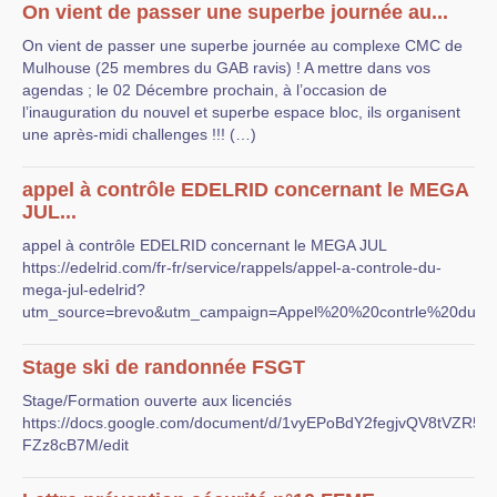
On vient de passer une superbe journée au...
On vient de passer une superbe journée au complexe CMC de
Mulhouse (25 membres du GAB ravis) ! A mettre dans vos
agendas ; le 02 Décembre prochain, à l’occasion de
l’inauguration du nouvel et superbe espace bloc, ils organisent
une après-midi challenges !!! (…)
appel à contrôle EDELRID concernant le MEGA
JUL...
appel à contrôle EDELRID concernant le MEGA JUL
https://edelrid.com/fr-fr/service/rappels/appel-a-controle-du-
mega-jul-edelrid?
utm_source=brevo&utm_campaign=Appel%20%20contrle%20d
Stage ski de randonnée FSGT
Stage/Formation ouverte aux licenciés
https://docs.google.com/document/d/1vyEPoBdY2fegjvQV8tVZR
FZz8cB7M/edit