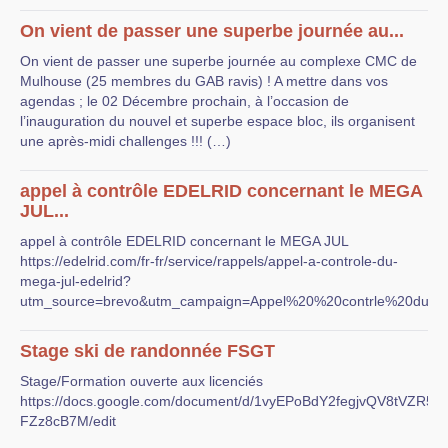
On vient de passer une superbe journée au...
On vient de passer une superbe journée au complexe CMC de
Mulhouse (25 membres du GAB ravis) ! A mettre dans vos
agendas ; le 02 Décembre prochain, à l’occasion de
l’inauguration du nouvel et superbe espace bloc, ils organisent
une après-midi challenges !!! (…)
appel à contrôle EDELRID concernant le MEGA
JUL...
appel à contrôle EDELRID concernant le MEGA JUL
https://edelrid.com/fr-fr/service/rappels/appel-a-controle-du-
mega-jul-edelrid?
utm_source=brevo&utm_campaign=Appel%20%20contrle%20d
Stage ski de randonnée FSGT
Stage/Formation ouverte aux licenciés
https://docs.google.com/document/d/1vyEPoBdY2fegjvQV8tVZR
FZz8cB7M/edit