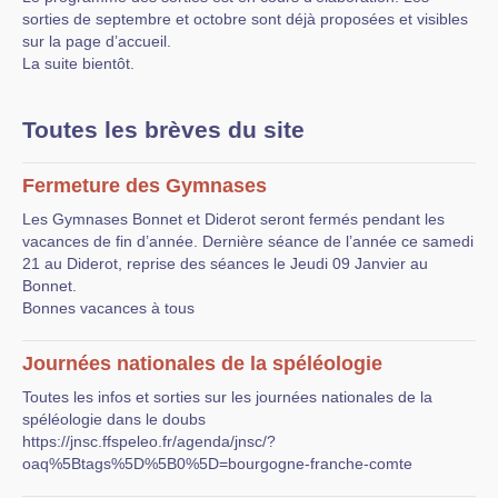
Recommandations
sorties de septembre et octobre sont déjà proposées et visibles
sur la page d’accueil.
Liens
La suite bientôt.
Documents
Toutes les brèves du site
Nouvelles brèves
Sorties
Fermeture des Gymnases
Les Gymnases Bonnet et Diderot seront fermés pendant les
vacances de fin d’année. Dernière séance de l’année ce samedi
21 au Diderot, reprise des séances le Jeudi 09 Janvier au
Bonnet.
Bonnes vacances à tous
Journées nationales de la spéléologie
Toutes les infos et sorties sur les journées nationales de la
spéléologie dans le doubs
https://jnsc.ffspeleo.fr/agenda/jnsc/?
oaq%5Btags%5D%5B0%5D=bourgogne-franche-comte